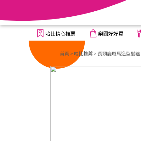
哈比精心推薦
樂園好好買
首頁
>
哈比推薦
> 長頸鹿斑馬造型髮箍