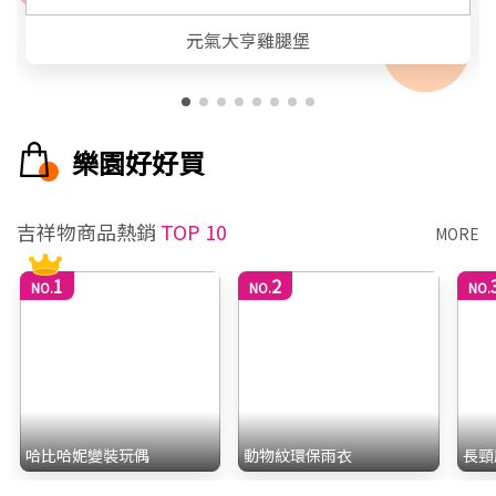
元氣大亨雞腿堡
樂園好好買
吉祥物商品熱銷
TOP 10
MORE
1
2
NO.
NO.
NO.
哈比哈妮變裝玩偶
動物紋環保雨衣
長頸