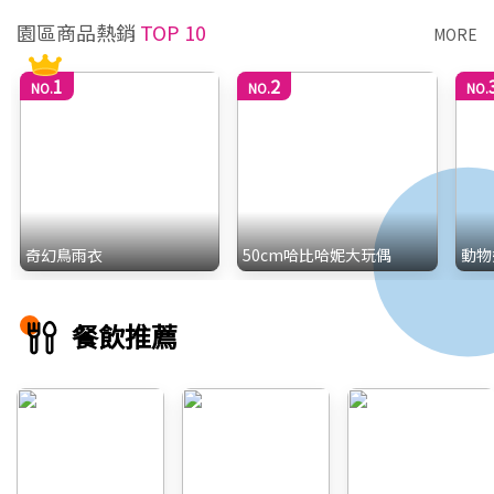
園區商品熱銷
TOP 10
MORE
1
2
NO.
NO.
NO.
奇幻鳥雨衣
50cm哈比哈妮大玩偶
動物
餐飲推薦