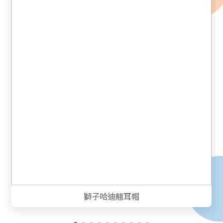
獅子哈迪翹耳帽